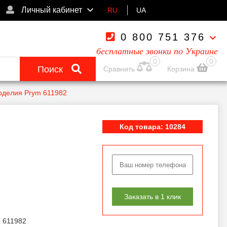
Личный кабинет
RU
UA
0 800 751 376
бесплатные звонки по Украине
0
0
Поиск
Сравнить
Корзина
оделия Prym 611982
Код товара: 10284
Заказать в 1 клик
 611982