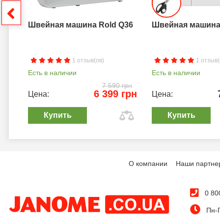
грн
Швейная машина Rold Q36
Швейная машина 
1 отзыв(ов)
1 отзыв(
Есть в наличии
Есть в наличии
7 590 грн
6 399 грн
Цена:
Цена:
Купить
Купить
О компании
Наши партне
0 80
Пн-П