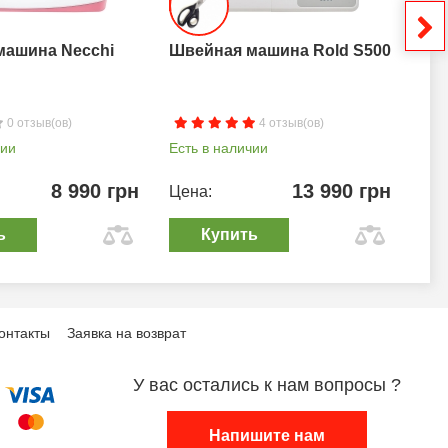
машина Necchi
Швейная машина Rold S500
Шв
0 отзыв(ов)
4 отзыв(ов)
чии
Есть в наличии
Ест
8 990 грн
13 990 грн
Цена:
Цен
ь
Купить
онтакты
Заявка на возврат
У вас остались к нам вопросы ?
Напишите нам