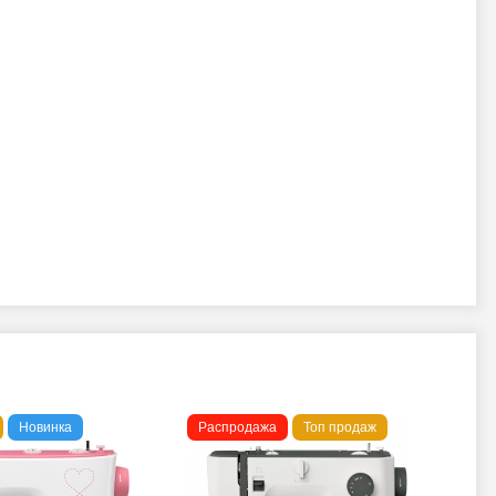
Новинка
Распродажа
Топ продаж
То