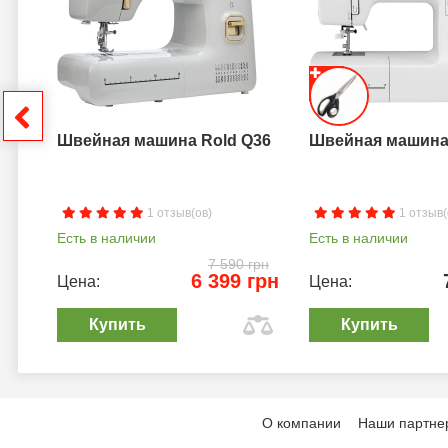
грн
Швейная машина Rold Q36
Швейная машина 
1 отзыв(ов)
1 отзыв(
Есть в наличии
Есть в наличии
7 590 грн
6 399 грн
Цена:
Цена:
Купить
Купить
О компании
Наши партне