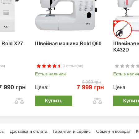
Rold X27
Швейная машина Rold Q60
Швейная 
K432D
ов)
3 отзыв(ов)
Есть в наличии
Есть в нали
9 990 грн
7 990 грн
7 999 грн
Цена:
Цена:
Купить
Купит
ры
Доставка и оплата
Гарантия и сервис
Обмен и возврат
К