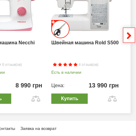
машина Necchi
Швейная машина Rold S500
Шв
0 отзыв(ов)
4 отзыв(ов)
чии
Есть в наличии
Ест
8 990 грн
13 990 грн
Цена:
Цен
ь
Купить
онтакты
Заявка на возврат