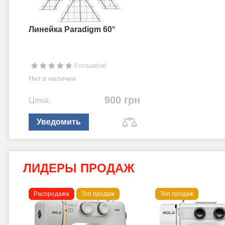
Линейка Paradigm 60°
0 отзыв(ов)
Нет в наличии
900 грн
Цена:
Уведомить
ЛИДЕРЫ ПРОДАЖ
Распродажа
Топ продаж
Топ продаж
a B