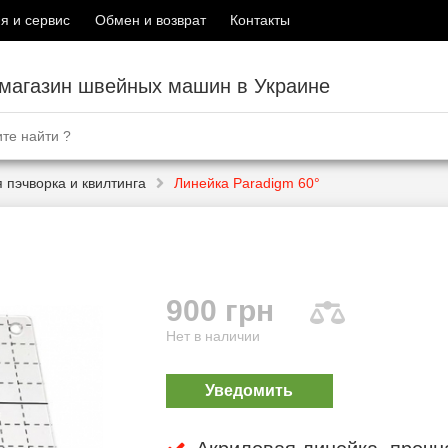
я и сервис
Обмен и возврат
Контакты
-магазин швейных машин в Украине
 пэчворка и квилтинга
Линейка Paradigm 60°
900 грн
Нет в наличии
Уведомить