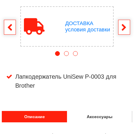
ДОСТАВКА
врат
условия доставки
Лапкодержатель UniSew P-0003 для
Brother
Описание
Аксессуары