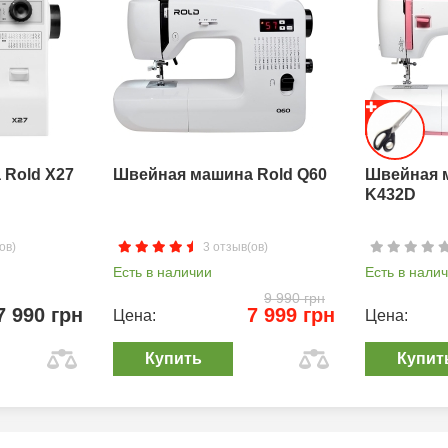
Rold X27
Швейная машина Rold Q60
Швейная 
K432D
ов)
3 отзыв(ов)
Есть в наличии
Есть в нали
9 990 грн
7 990 грн
7 999 грн
Цена:
Цена:
Купить
Купит