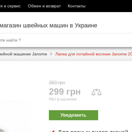
я и сервис
Обмен и возврат
Контакты
-магазин швейных машин в Украине
вейной машинки Janome
Лапка для потайной молнии Janome 2
383 грн
299 грн
Нет в наличии
Уведомить