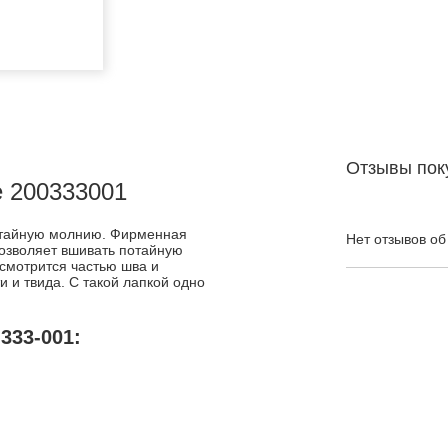
Отзывы пок
e 200333001
потайную молнию. Фирменная
Нет отзывов об
позволяет вшивать потайную
смотрится частью шва и
и и твида. С такой лапкой одно
333-001: