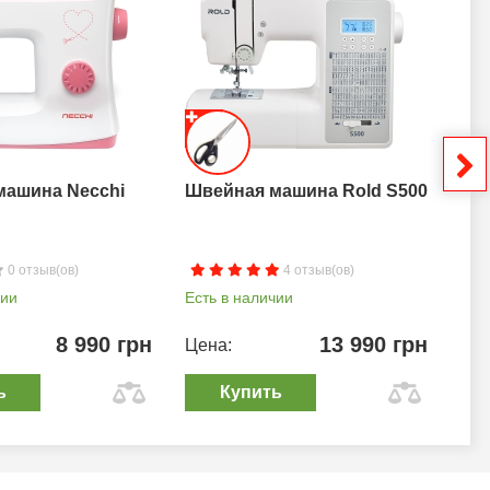
машина Necchi
Швейная машина Rold S500
Шв
0 отзыв(ов)
4 отзыв(ов)
чии
Есть в наличии
Ест
8 990 грн
13 990 грн
Цена:
Цен
ь
Купить