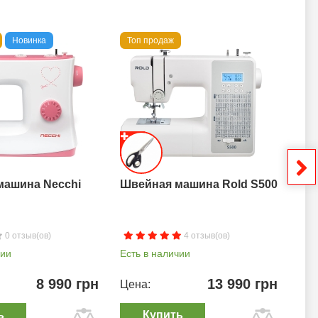
Новинка
Топ продаж
То
машина Necchi
Швейная машина Rold S500
Шв
0 отзыв(ов)
4 отзыв(ов)
чии
Есть в наличии
Ест
8 990 грн
13 990 грн
Цена:
Цен
ь
Купить