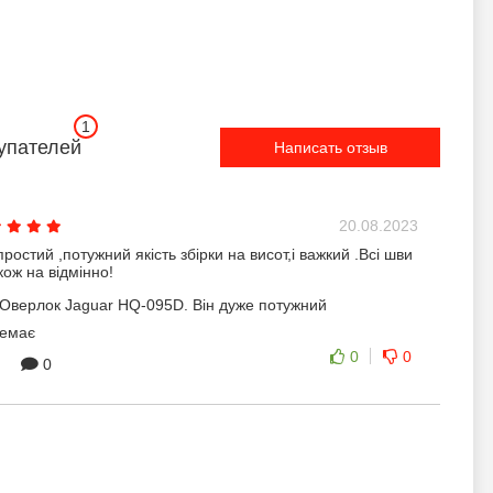
1
упателей
Написать отзыв
20.08.2023
простий ,потужний якість збірки на висот,і важкий .Всі шви
ож на відмінно!
Оверлок Jaguar HQ-095D. Він дуже потужний
емає
0
0
0