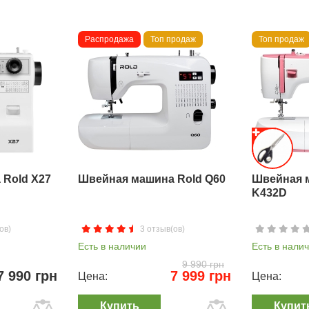
Распродажа
Топ продаж
Топ продаж
Rold X27
Швейная машина Rold Q60
Швейная 
K432D
ов)
3 отзыв(ов)
Есть в наличии
Есть в нали
9 990 грн
7 990 грн
7 999 грн
Цена:
Цена:
Купить
Купит