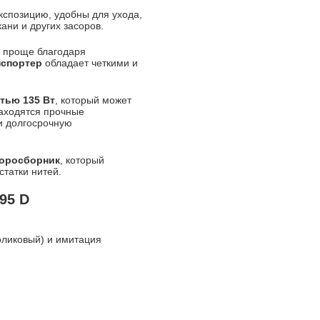
экспозицию, удобны для ухода,
кани и других засоров.
я проще благодаря
спортер
обладает четкими и
тью 135 Вт
, который может
находятся прочные
и долгосрочную
оросборник
, который
статки нитей.
95 D
оликовый) и имитация