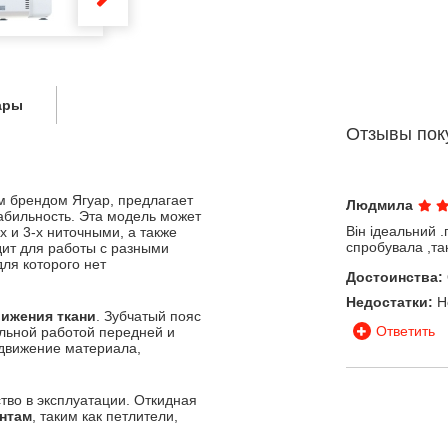
ары
Отзывы пок
м брендом Ягуар, предлагает
Людмила
табильность. Эта модель может
Він ідеальний .
-х и 3-х ниточными, а также
спробувала ,так
ит для работы с разными
для которого нет
Достоинства:
Недостатки:
Н
ижения ткани
. Зубчатый пояс
Ответить
ельной работой передней и
одвижение материала,
тво в эксплуатации. Откидная
ентам
, таким как петлители,