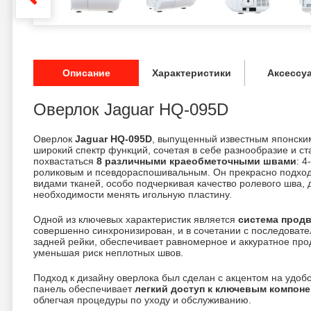
Описание
Характеристики
Аксессу
Оверлок Jaguar HQ-095D
Оверлок
Jaguar HQ-095D
, выпущенный известным японски
широкий спектр функций, сочетая в себе разнообразие и с
похвастаться
8 различными краеобметочными швами
: 4
роликовым и псевдораспошивальным. Он прекрасно подход
видами тканей, особо подчеркивая качество ролевого шва, 
необходимости менять игольную пластину.
Одной из ключевых характеристик является
система продв
совершенно синхронизирован, и в сочетании с последоват
задней рейки, обеспечивает равномерное и аккуратное пр
уменьшая риск неплотных швов.
Подход к дизайну оверлока был сделан с акцентом на удобс
панель обеспечивает
легкий доступ к ключевым компон
облегчая процедуры по уходу и обслуживанию.