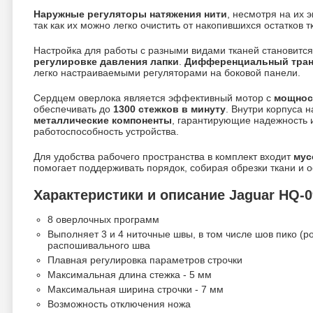
Наружные регуляторы натяжения нити
, несмотря на их 
так как их можно легко очистить от накопившихся остатков т
Настройка для работы с разными видами тканей становитс
регулировке давления лапки
.
Дифференциальный тран
легко настраиваемыми регуляторами на боковой панели.
Сердцем оверлока является эффективный мотор с
мощнос
обеспечивать до
1300 стежков в минуту
. Внутри корпуса 
металлические компоненты
, гарантирующие надежность 
работоспособность устройства.
Для удобства рабочего пространства в комплект входит
мус
помогает поддерживать порядок, собирая обрезки ткани и о
Характеристики и описание Jaguar HQ-0
8 оверлочных программ
Выполняет 3 и 4 ниточные швы, в том числе шов пико (р
распошивального шва
Плавная регулировка параметров строчки
Максимальная длина стежка - 5 мм
Максимальная ширина строчки - 7 мм
Возможность отключения ножа