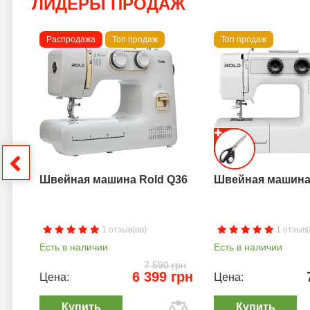
ЛИДЕРЫ ПРОДАЖ
Распродажа
Топ продаж
Топ продаж
a B
грн
Швейная машина Rold Q36
Швейная машина 
1 отзыв(ов)
1 отзыв(
Есть в наличии
Есть в наличии
7 590 грн
6 399 грн
Цена:
Цена:
Купить
Купить