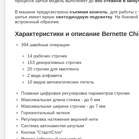
процессе шитья модель выполняет до
800 стежков в мину
В машине предусмотрена
съемная консоль
, для работы с
шитья имеет яркую
светодиодную подсветку
. На боковой
встроенный обрезчик.
Характеристики и описание Bernette Chi
394 швейные операции:
14 рабочих строчек
153 декоративных строчек
20 строчек для квилтинга
2 вида алфавита
10 видов автоматических петель
Плавная цифровая регулировка параметров строчки
Максимальная длина стежка - до 5 мм
Максимальная ширина строчки - до 7 мм
Горизонтальный челнок
Регулировка натяжения верхней нити
Система автонамотки шпульки
Кнопки "Старт/Стоп"
Реверс (обратный ход шитья)