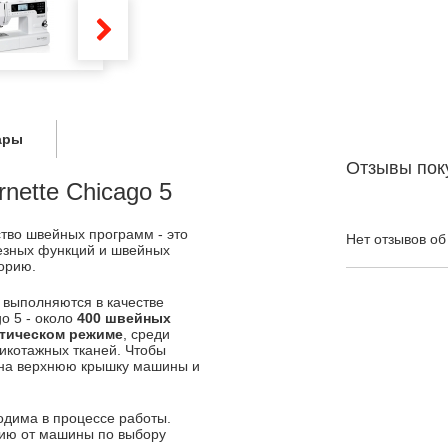
ары
Отзывы пок
ette Chicago 5
тво швейных программ - это
Нет отзывов об
езных функций и швейных
орию.
 выполняются в качестве
o 5 - около
400 швейных
атическом режиме
, среди
рикотажных тканей. Чтобы
 на верхнюю крышку машины и
одима в процессе работы.
ию от машины по выбору