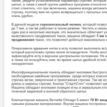
лапки, увидите установленные параметры строчек, которые
шитья, а также к какой группе швейных программ относится 
стоит отметить, что при включении, машина всегда автома
строчку, поэтому вам не нужно возвращаться с прошлых опе
очень удобно.
В данной модели
горизонтальный челнок
, который позво
до 7 мм, а так же работает в тихом режиме. Чистить и сма
один раз в несколько месяцев, что значительно облегчает у
качественного продвижения ткани, машина обладает
7-ми 
продвижения
ткани, что позволяет добиться максимально 
Оперативное вдевание нитки в иглу позволит выполнить в
который расположен прямо возле игловодителя. Чтобы вос
зафиксируйте иглу в верхнем центральном положении. Не 
а также не пользуйтесь ним, во время шитья двойной иглой, 
некорректная.
Многофункциональная панель обладает кнопками быстрого
необходимым швейным программам, среди которых классиче
строчка зигзаг, оверлочная и трикотажная строчки. Так же е
длины и ширины строчки. Кнопка "Старт\Стоп" позволяет ш
Машина обладает кнопками позиции иглы и зеркальным ото
точечной закрепкой и кнопкой обратного шитья.
Компьютерная машина Bernette Chicago 5 имеет
70 Вт мо
самыми разными материалами. Внутри машина построена