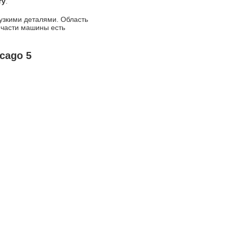
ту
.
 узкими деталями. Область
 части машины есть
cago 5