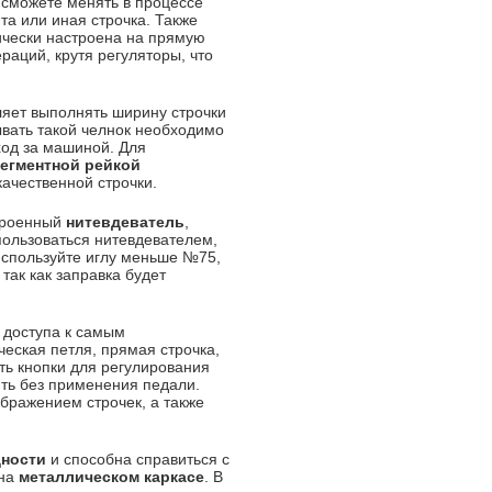
 сможете менять в процессе
та или иная строчка. Также
тически настроена на прямую
раций, крутя регуляторы, что
ляет выполнять ширину строчки
зывать такой челнок необходимо
ход за машиной. Для
сегментной рейкой
качественной строчки.
строенный
нитевдеватель
,
пользоваться нитевдевателем,
используйте иглу меньше №75,
так как заправка будет
 доступа к самым
ская петля, прямая строчка,
сть кнопки для регулирования
ить без применения педали.
бражением строчек, а также
щности
и способна справиться с
 на
металлическом каркасе
. В