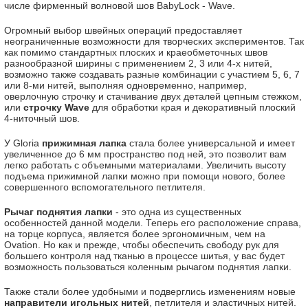
числе фирменный волновой шов BabyLock - Wave.
Огромный выбор швейных операций предоставляет
неограниченные возможности для творческих экспериментов. Так
как помимо стандартных плоских и краеобметочных швов
разнообразной ширины с применением 2, 3 или 4-х нитей,
возможно также создавать разные комбинации с участием 5, 6, 7
или 8-ми нитей, выполняя одновременно, например,
оверлочную строчку и стачивание двух деталей цепным стежком,
или
строчку Wave
для обработки края и декоративный плоский
4-ниточный шов.
У Gloria
прижимная лапка
стала более универсальной и имеет
увеличенное до 6 мм пространство под ней, это позволит вам
легко работать с объемными материалами. Увеличить высоту
подъема прижимной лапки можно при помощи нового, более
совершенного вспомогательного петлителя.
Рычаг поднятия лапки
- это одна из существенных
особенностей данной модели. Теперь его расположение справа,
на торце корпуса, является более эргономичным, чем на
Ovation. Но как и прежде, чтобы обеспечить свободу рук для
большего контроля над тканью в процессе шитья, у вас будет
возможность пользоваться коленным рычагом поднятия лапки.
Также стали более удобными и подверглись изменениям новые
направители игольных нитей
, петлителя и эластичных нитей.