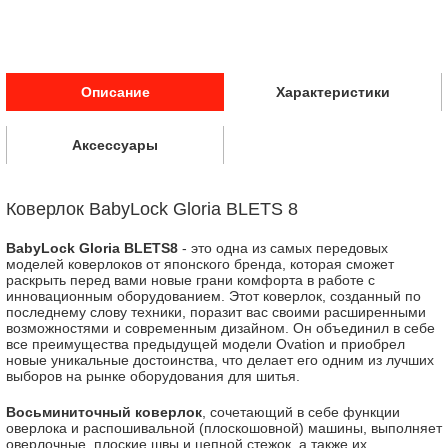
Описание
Характеристики
Аксессуары
Коверлок BabyLock Gloria BLETS 8
BabyLock Gloria BLETS8
- это одна из самых передовых
моделей коверлоков от японского бренда, которая сможет
раскрыть перед вами новые грани комфорта в работе с
инновационным оборудованием. Этот коверлок, созданный по
последнему слову техники, поразит вас своими расширенными
возможностями и современным дизайном. Он объединил в себе
все преимущества предыдущей модели Ovation и приобрел
новые уникальные достоинства, что делает его одним из лучших
выборов на рынке оборудования для шитья.
Восьминиточный коверлок
, сочетающий в себе функции
оверлока и распошивальной (плоскошовной) машины, выполняет
оверлочные, плоские швы и цепной стежок, а также их