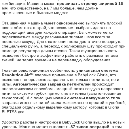
комбинации. Машина может
прошивать строчку шириной 16
мм
, что существенно, на 7 мм больше, чем другие
промышленные и бытовые модели.
Эта швейная машина умеет одновременно выполнять плоский
шов и обметывать край, что позволяет выбрать идеально
подходящий шов для каждой операции. Вы сможете легко
переключаться между различными типами швов всего за
несколько секунд. Для отключения ножа достаточно повернуть
специальную ручку, а переход к роликовому шву происходит при
помощи регулятора длины стежка. Такая функциональность
позволяет быстро и эффективно работать с разными типами
тканей, не теряя времени на переналадку оборудования.
Главная революционная особенность,
уникальная система
Revolution Air™
впервые применена в BabyLock Gloria, что
позволяет теперь легко заправлять не только петлители, но и
иглы.
Автоматическая заправка петлителей
происходит
пневматическим способом - мощный поток воздуха направляет
нити по системе трубок прямо к петлителям (запатентованная
технология). А с помощью
новой системы вакуумного типа
заправка игольных нитей стала максимально простой и удобной,
благодаря отдельному выделенному мотору, которых в Gloria
BLETS8 два.
Удобство работы и настройки в BabyLock Gloria вышло на новый
уровень. Машина может выполнять
87 типов операций
, в том