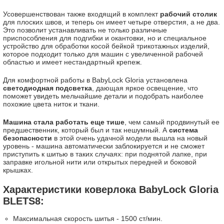
Усовершенствован также входящий в комплект
рабочий столик
для плоских швов, и теперь он имеет четыре отверстия, а не два.
Это позволит устанавливать не только различные
приспособления для подгибки и окантовки, но и специальное
устройство для обработки косой бейкой трикотажных изделий,
которое подходит только для машин с увеличенной рабочей
областью и имеет нестандартный крепеж.
Для комфортной работы в BabyLock Gloria установлена
светодиодная подсветка
, дающая яркое освещение, что
поможет увидеть мельчайшие детали и подобрать наиболее
похожие цвета ниток и ткани.
Машина стала работать еще тише
, чем самый продвинутый ее
предшественник, который был и так нешумный. А
система
безопасности
в этой очень удачной модели вышла на новый
уровень - машина автоматически заблокируется и не сможет
приступить к шитью в таких случаях: при поднятой лапке, при
заправке игольной нити или открытых передней и боковой
крышках.
Характеристики коверлока BabyLock Gloria
BLETS8:
Максимальная скорость шитья - 1500 ст/мин.