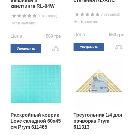
вышивки и
стегания RL-ARC
квилтинга RL-04W
0 отзыв(ов)
0 отзыв(ов)
Нет в наличии
Нет в наличии
Цена:
550 грн
Цена:
560 грн
Уведомить
Уведомить
Раскройный коврик
Треугольник 1/4 для
Love складной 60х45
пэчворка Prym
см Prym 611465
611313