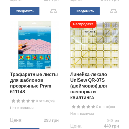
Уведомить
Уведомить
Распродажа
Трафаретные листы
Линейка-лекало
для шаблонов
UniSew QR-07S
прозрачные Prym
(дюймовая) для
611148
пэчворка и
квилтинга
0 отзыв(ов)
0 отзыв(ов)
Нет в наличии
Нет в наличии
Цена:
293 грн
540 грн
Цена:
449 грн