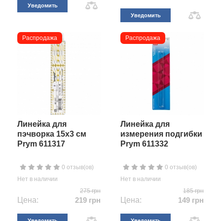
Уведомить
Уведомить
Распродажа
Распродажа
Линейка для
Линейка для
пэчворка 15х3 см
измерения подгибки
Prym 611317
Prym 611332
0 отзыв(ов)
0 отзыв(ов)
Нет в наличии
Нет в наличии
275 грн
185 грн
Цена:
219 грн
Цена:
149 грн
Уведомить
Уведомить