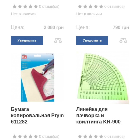
0 отзыв(ов)
0 отзыв(ов)
Нет в наличии
Нет в наличии
Цена:
2 080 грн
Цена:
790 грн
Уведомить
Уведомить
Бумага
Линейка для
копировальная Prym
пэчворка и
611282
квилтинга KR-900
0 отзыв(ов)
0 отзыв(ов)