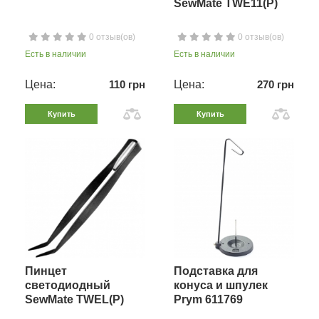
SewMate TWE11(P)
0 отзыв(ов)
0 отзыв(ов)
Есть в наличии
Есть в наличии
Цена:
110 грн
Цена:
270 грн
Купить
Купить
Пинцет
Подставка для
светодиодный
конуса и шпулек
SewMate TWEL(P)
Prym 611769