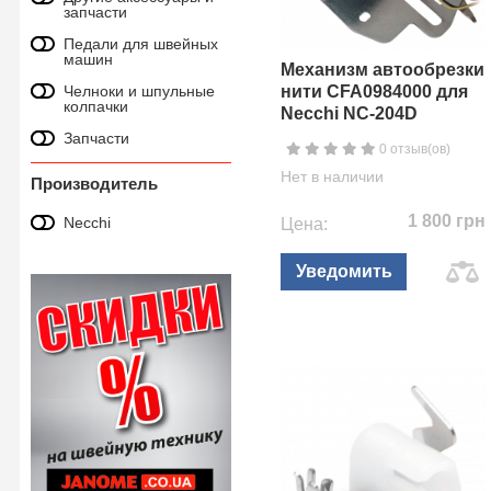
запчасти
Педали для швейных
машин
Механизм автообрезки
Челноки и шпульные
нити CFA0984000 для
колпачки
Necchi NC-204D
Запчасти
0 отзыв(ов)
Нет в наличии
Производитель
1 800 грн
Necchi
Цена:
Уведомить