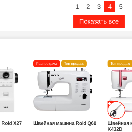
1
2
3
4
5
Показать все
Распродажа
Топ продаж
Топ продаж
Rold X27
Швейная машина Rold Q60
Швейная 
K432D