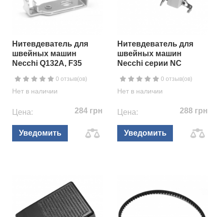
Нитевдеватель для
Нитевдеватель для
швейных машин
швейных машин
Necchi Q132A, F35
Necchi серии NC
0 отзыв(ов)
0 отзыв(ов)
Нет в наличии
Нет в наличии
284 грн
288 грн
Цена:
Цена:
Уведомить
Уведомить