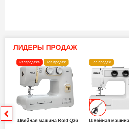
ЛИДЕРЫ ПРОДАЖ
Распродажа
Топ продаж
Топ продаж
a B
грн
Швейная машина Rold Q36
Швейная машина 