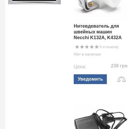
Нитевдеватель для
швейных машин
Necchi K132A, K432A
0 отзыв(ов)
Нет в наличии
239 грн
Цена:
Уведомить