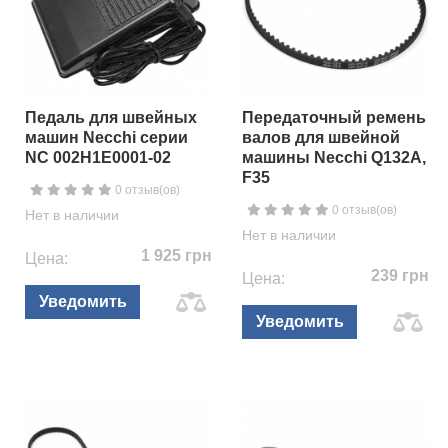
Педаль для швейных
Передаточный ремень
машин Necchi серии
валов для швейной
NC 002H1E0001-02
машины Necchi Q132A,
F35
0 отзыв(ов)
0 отзыв(ов)
Нет в наличии
Нет в наличии
1 925 грн
Цена:
239 грн
Цена:
Уведомить
Уведомить