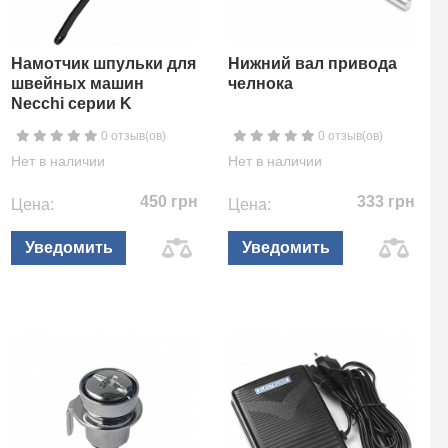
Намотчик шпульки для
Нижний вал привода
швейных машин
челнока
Necchi серии K
0 отзыв(ов)
0 отзыв(ов)
Нет в наличии
Нет в наличии
450 грн
333 грн
Цена:
Цена:
Уведомить
Уведомить