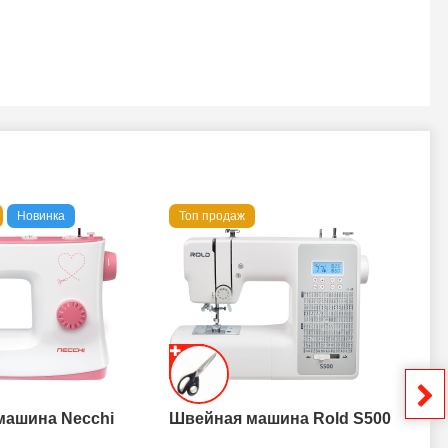
Новинка
Топ продаж
То
машина Necchi
Швейная машина Rold S500
Шв