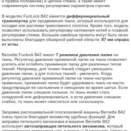
и правое положение) и цепной стежок, а также имеет
современную систему регулировки параметров строчки.
В моделях FunLock B42 имеется
дифференциальный
транспортер
для продвижения ткани, который используется для
посадки или растяжки трикотажного полотна. Кроме того, модель
позволяет использовать регулировку натяжения нитей и плавной
регулировки стежка. Большие швейные проекты могут быть легко
выполнены благодаря обширной рабочей области,
87 мм справа
от иглы
.
Bernette Funlock B42 имеет
7 режимов давления лапки
на
ткань. Регулятор давления прижимной лапки на ткани позволяет
усилить или ослабить прижимную лапку для различных типов
тканей. Например, для тонких тканей следует уменьшить
давление лапки, а для толстых тканей - увеличить. Когда
регулятор давления прижимной лапки на ткани настроен
правильно, прижимная лапка будет удерживать ткань на месте,
предотвращая ее скольжение и смещение во время шитья. Если
давление лапки слишком сильное, то ткань может стать
складчатой ​​или деформироваться, а если давление слишком
слабое, то ткань может сместиться или соскользнуть.
Заправка распошивальной плоскошовной машины Bernette B42
очень проста благодаря множеству удобных функций. Для
заправки петельного механизма в машине Bernette B42
использует
автозаправщик петельного механизма
, который
автоматически заправляет нить в петельный механизм. Цветные