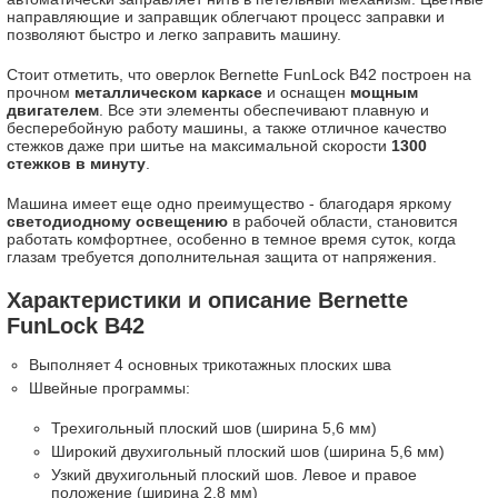
направляющие и заправщик облегчают процесс заправки и
позволяют быстро и легко заправить машину.
Стоит отметить, что оверлок Bernette FunLock B42 построен на
прочном
металлическом каркасе
и оснащен
мощным
двигателем
. Все эти элементы обеспечивают плавную и
бесперебойную работу машины, а также отличное качество
стежков даже при шитье на максимальной скорости
1300
стежков в минуту
.
Машина имеет еще одно преимущество - благодаря яркому
светодиодному освещению
в рабочей области, становится
работать комфортнее, особенно в темное время суток, когда
глазам требуется дополнительная защита от напряжения.
Характеристики и описание Bernette
FunLock B42
Выполняет 4 основных трикотажных плоских шва
Швейные программы:
Трехигольный плоский шов (ширина 5,6 мм)
Широкий двухигольный плоский шов (ширина 5,6 мм)
Узкий двухигольный плоский шов. Левое и правое
положение (ширина 2,8 мм)